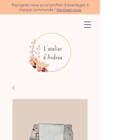
Rejoignez-nous pour profiter d’avantages à
chaque commande !
Inscrivez-vous