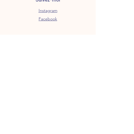
Instagram
Facebook
Suivez mes créations et
nouveautés via ma newsletter
E-mail
S’abonner
Paiement et frais de livraison
Retours et