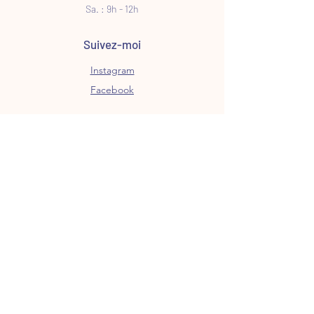
Sa. : 9h - 12h
Suivez-moi
Instagram
Facebook
Suivez mes créations et
nouveautés via ma newsletter
E-mail
S’abonner