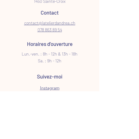
1450 Sainte-Croix
Contact
contact@latelierdandrea.ch
078 863 89 54
Horaires d’ouverture
Lun.-ven. : 8h - 12h & 13h - 18h
Sa. : 9h - 12h
Suivez-moi
Instagram
Facebook
Suivez mes créations et
nouveautés via ma newsletter
E-mail