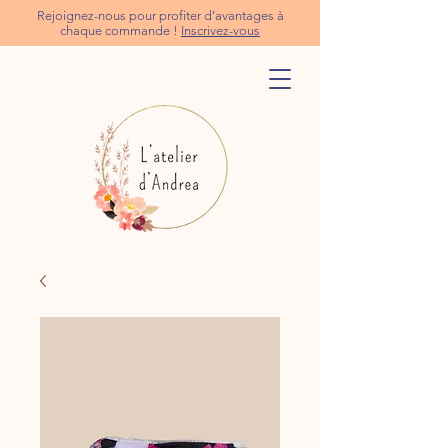
Rejoignez-nous pour profiter d’avantages à
chaque commande !
Inscrivez-vous