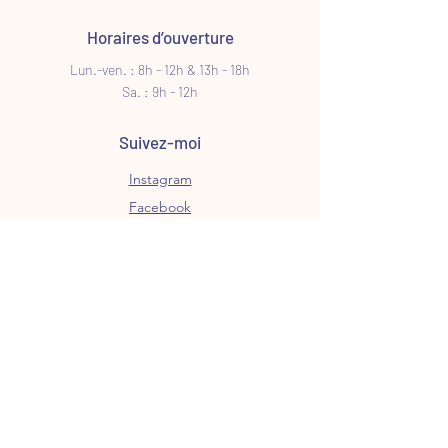
Horaires d’ouverture
Lun.-ven. : 8h - 12h & 13h - 18h
Sa. : 9h - 12h
Suivez-moi
Instagram
Facebook
Suivez mes créations et
nouveautés via ma newsletter
E-mail
S’abonner